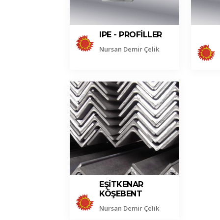
IPE - PROFILLER
Nursan Demir Çelik
EŞITKENAR
KÖŞEBENT
Nursan Demir Çelik