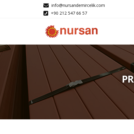
info@nursandemircelik.com
+90 212 547 66 57
PR